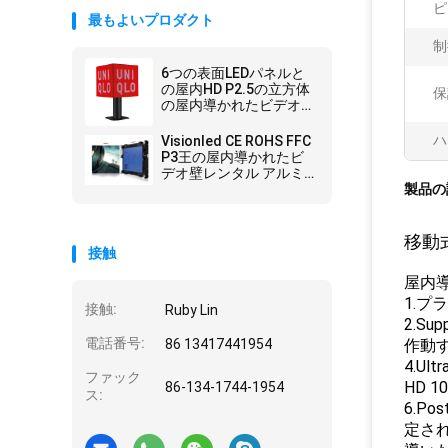
ピ
最もよいプロダクト
制
6つの表面LEDパネルと
の屋内HD P2.5の立方体
保
の屋内導かれたビデオ壁
200x200mm SMD2020
ハ
Visionled CE ROHS FFC
P3王の屋内導かれたビ
デオ壁レンタル アルミ
ニウム576 *掛かる
製品の
576mm
移動
接触
屋内
1.プ
接触:
Ruby Lin
2.Sup
電話番号:
86 13417441954
作動す
4.U
ファック
HD 
86-134-1744-1954
ス:
6.P
定さ