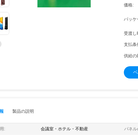
価格:
パッケ
受渡し
支払条
供給の
ベ
報
製品の説明
用:
会議室・ホテル・不動産
パネル