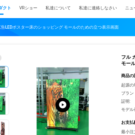
ダクト
VRショー
私達について
私達に連絡しなさい
ニュ
広告LEDポスター床のショッピング モールのための立つ表示画面
フル 
モー
商品の
起源の
ブラン
証明:
モデル
お支払
最小注