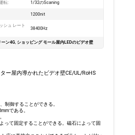
運転:
1/32のScaning
:
1200nit
ッシュ レート
38400Hz
ーン4G
,
ショッピング モール屋内LEDのビデオ壁
ー屋内導かれたビデオ壁CE/UL/RoHS
よって、制御することができる。
は30mmである。
位。
よびねじによって固定することができる。磁石によって固