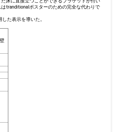
また床に直接立つことができるブラケットが付い
anditionalポスターのための完全な代わりで
用した表示を導いた。
オ壁