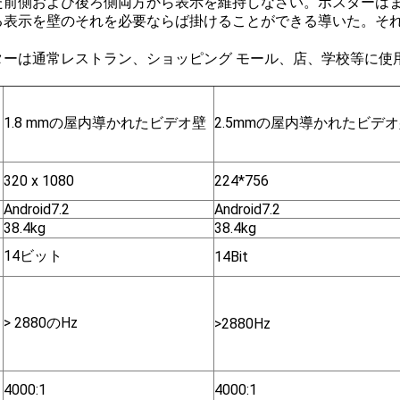
た前側および後ろ側両方から表示を維持しなさい。ポスターは
表示を壁のそれを必要ならば掛けることができる導いた。それはtr
。
ターは通常レストラン、ショッピング モール、店、学校等に使
1.8 mmの屋内導かれたビデオ壁
2.5mmの屋内導かれたビデ
320 x 1080
224*756
Android7.2
Android7.2
38.4kg
38.4kg
14ビット
14Bit
> 2880のHz
>2880Hz
4000:1
4000:1