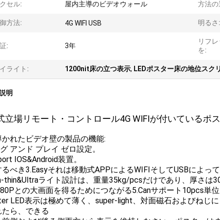
クセル:
屋内主導のビデオウォール
方法の
御方法:
明るさ
4G WIFI USB
リフレ
証:
3年
を:
イライト:
1200nit床の立つ表示
,
LEDポスター床の地位スクリ
説明
式立場リモート・コントロール4G WIFIが付いているポスタ
導かれたビデオ壁の製品の機能:
ラグ アンド プレイ ゼロ設定。
port IOS&Android装置。
るべき3.Easyそれは移動式APPによるWIFIそしてUSBに
ltra-thin&Ultraライト設計は、重量35kg/pcsだけであり、厚さ
1080Pとの大画面を得るためにつながる5.Canサポート10pcs単
oster LED表示は極めて薄く、super-light、対面磁石お
れたら、できる