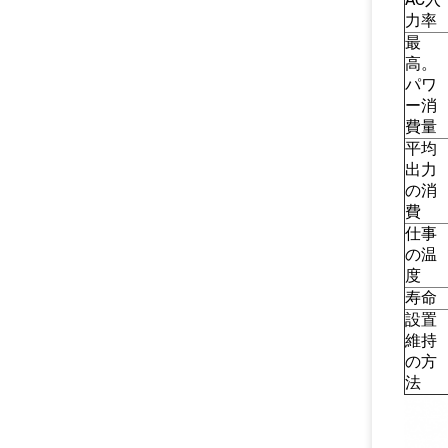
力率
最
高。
パワ
ー消
費量
平均
出力
の消
費
仕事
の温
度
寿命
設置
維持
の方
法