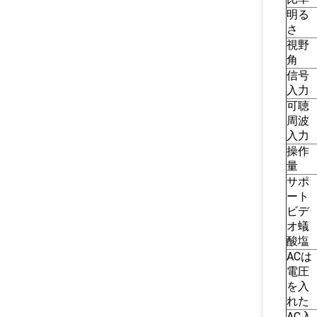
明る
さ
視野
角
信号
入力
可聴
周波
入力
操作
量
サポ
ート
ビデ
オ蟻
酸塩
ACは
電圧
を入
れた
AC入