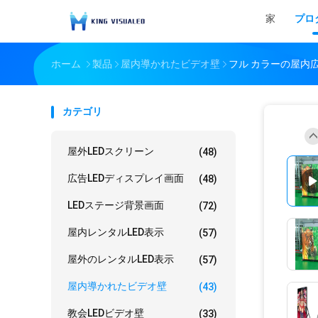
家
プロ
ホーム
製品
屋内導かれたビデオ壁
フル カラーの屋内
カテゴリ
屋外LEDスクリーン
(48)
広告LEDディスプレイ画面
(48)
LEDステージ背景画面
(72)
屋内レンタルLED表示
(57)
屋外のレンタルLED表示
(57)
屋内導かれたビデオ壁
(43)
教会LEDビデオ壁
(33)