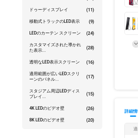
ドゥーディスプレイ
(11)
移動式トラックのLED表示
(9)
LEDのカーテン スクリーン
(24)
カスタマイズされた導かれ
(28)
た表示...
透明なLED表示スクリーン
(16)
適用範囲が広いLEDスクリ
(17)
ーンのパネル...
スタジアム周辺LEDディス
(15)
プレイ...
4K LEDのビデオ壁
(26)
詳細情
8K LEDのビデオ壁
(20)
適