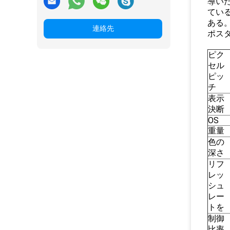
導い
ている
ある
連絡先
ポス
ピク
セル
ピッ
チ
表示
決断
OS
重量
色の
深さ
リフ
レッ
シュ
レー
トを
制御
比率