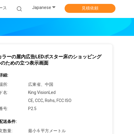
Japanese
ース
見積依頼
カラーの屋内広告LEDポスター床のショッピング
ルのための立つ表示画面
詳細:
場所:
広東省、中国
ド名:
King VisionLed
CE, CCC, Rohs, FCC ISO
番号:
P2.5
配送条件:
文数量:
最小 6 平方メートル