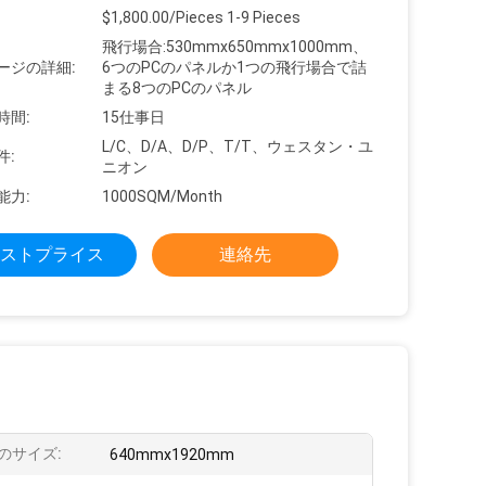
$1,800.00/Pieces 1-9 Pieces
飛行場合:530mmx650mmx1000mm、
ージの詳細:
6つのPCのパネルか1つの飛行場合で詰
まる8つのPCのパネル
時間:
15仕事日
L/C、D/A、D/P、T/T、ウェスタン・ユ
件:
ニオン
能力:
1000SQM/Month
ストプライス
連絡先
のサイズ:
640mmx1920mm