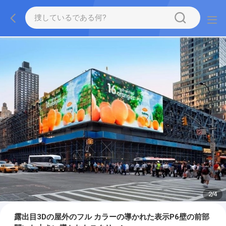
2
/
4
露出目3Dの屋外のフル カラーの導かれた表示P6壁の前部