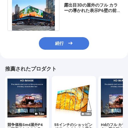
露出目3Dの屋外のフル カラ
ーの導かれた表示P6壁の前
部開いた大きい導かれたスク
リーン
続行
推薦されたプロダクト
競争価格Smd屋外P4
55インチのショッピン
Hdのフル カラ