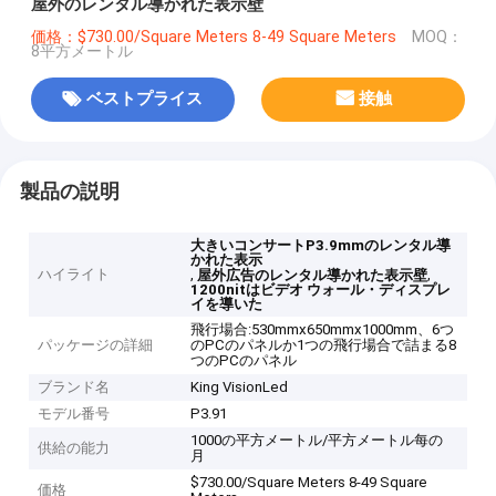
屋外のレンタル導かれた表示壁
価格：$730.00/Square Meters 8-49 Square Meters
MOQ：
8平方メートル
ベストプライス
接触
製品の説明
大きいコンサートP3.9mmのレンタル導
かれた表示
ハイライト
,
,
屋外広告のレンタル導かれた表示壁
1200nitはビデオ ウォール・ディスプレ
イを導いた
飛行場合:530mmx650mmx1000mm、6つ
パッケージの詳細
のPCのパネルか1つの飛行場合で詰まる8
つのPCのパネル
ブランド名
King VisionLed
モデル番号
P3.91
1000の平方メートル/平方メートル每の
供給の能力
月
$730.00/Square Meters 8-49 Square
価格