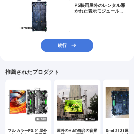
P5映画屋外のレンタル導
かれた表示モジュール電
子500x1000mm
続行
推薦されたプロダクト
フル カラーP3.91屋外
屋外のHdの舞台の背景
Smd 2121屋