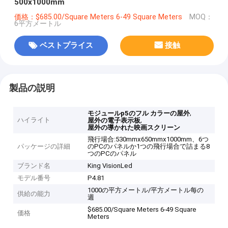
500x1000mm
価格：$685.00/Square Meters 6-49 Square Meters
MOQ：
6平方メートル
ベストプライス
接触
製品の説明
,
モジュールp5のフル カラーの屋外
ハイライト
,
屋外の電子表示板
屋外の導かれた映画スクリーン
飛行場合:530mmx650mmx1000mm、6つ
パッケージの詳細
のPCのパネルか1つの飛行場合で詰まる8
つのPCのパネル
ブランド名
King VisionLed
モデル番号
P4.81
1000の平方メートル/平方メートル每の
供給の能力
週
$685.00/Square Meters 6-49 Square
価格
Meters