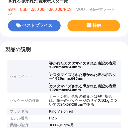
される導かれた表示ポスター床
価格：USD 1,550.00- 1,800.00/PCS
MOQ：分6平方メート
ル
ベストプライス
接触
製品の説明
導かれたカスタマイズされた表記の表示
1920mmx640mm
,
カスタマイズされた導かれた表示ポスタ
ハイライト
ー1920mmx640mm
,
カスタマイズされる導かれた表記の表示
1920mmx640mm
カートン箱、合板の箱または飛行場合
パッケージの詳細
は、単一のパッケージのサイズ50kgにつ
いての84X68X38 cmである
ブランド名
King Visionled
モデル番号
P2.5
供給の能力
1000のSqm/月